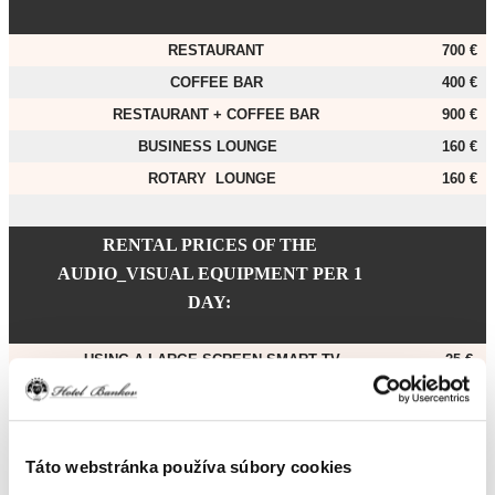
RESTAURANT
700 €
COFFEE BAR
400 €
RESTAURANT + COFFEE BAR
900 €
BUSINESS LOUNGE
160 €
ROTARY LOUNGE
160 €
RENTAL PRICES OF THE
AUDIO_VISUAL EQUIPMENT PER 1
DAY:
USING A LARGE-SCREEN SMART TV
25 €
FLIPCHART, PAPER, FIXI – COLORED PENS
10 €
from
SOUND SYSTEM
30 €
Táto webstránka používa súbory cookies
WIRELESS MICROPHONE
20 €