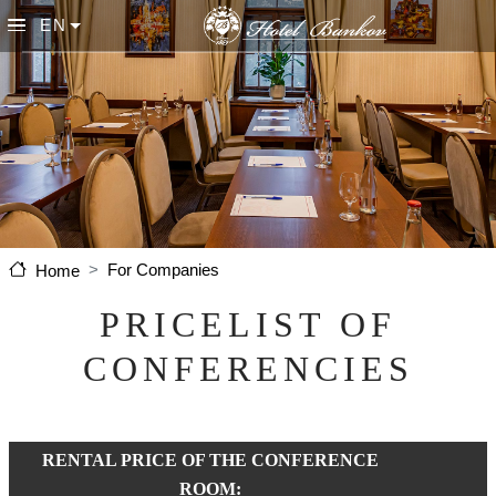
Skip to main content
EN
List additional actions
For Companies
Home
PRICELIST OF
CONFERENCIES
RENTAL PRICE OF THE CONFERENCE
ROOM: