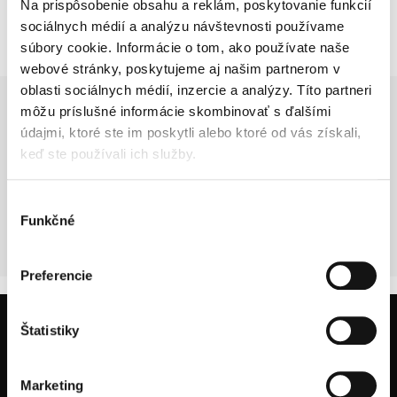
Na prispôsobenie obsahu a reklám, poskytovanie funkcií
sociálnych médií a analýzu návštevnosti používame
súbory cookie. Informácie o tom, ako používate naše
webové stránky, poskytujeme aj našim partnerom v
oblasti sociálnych médií, inzercie a analýzy. Títo partneri
môžu príslušné informácie skombinovať s ďalšími
ASK FOR A QUOTE
údajmi, ktoré ste im poskytli alebo ktoré od vás získali,
keď ste používali ich služby.
Výber
For assistance with your event please call Event manager Adriana
Funkčné
súhlasu
Kočutová,
restaurant@hotelbankov.sk
, +421915903416
Preferencie
Štatistiky
Marketing