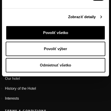
tel.: +421914334466
Zobraziť detaily
tel.: +421556324522
tel.: +421905470123
Povoliť všetko
Povoliť výber
FOOTER MENU
HOTEL INFORMATION
Odmietnuť všetko
Contact
Our hotel
History of the Hotel
Interests
TERMS & CONDITIONS