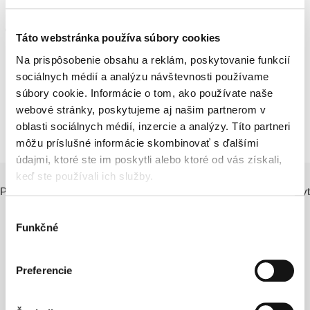
thethe hotel, hiking&biking
only 5 minutes by car to the city cener
Táto webstránka používa súbory cookies
Na prispôsobenie obsahu a reklám, poskytovanie funkcií
For a draft corporate contract and more details send your request
sociálnych médií a analýzu návštevnosti používame
here:
súbory cookie. Informácie o tom, ako používate naše
webové stránky, poskytujeme aj našim partnerom v
oblasti sociálnych médií, inzercie a analýzy. Títo partneri
môžu príslušné informácie skombinovať s ďalšími
údajmi, ktoré ste im poskytli alebo ktoré od vás získali,
keď ste používali ich služby.
Pre návrh korporátnej zmluvy 2024 a viac detailov pošlite svoh dopyt
tu:
Výber
Funkčné
súhlasu
CHCEM SA DOZVEDIEŤ
VIAC
Preferencie