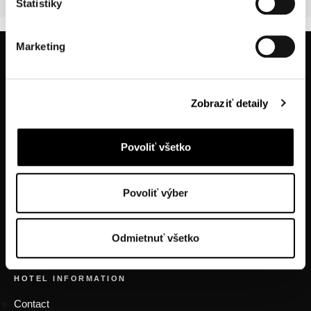
Štatistiky
Marketing
Zobraziť detaily
Povoliť všetko
tel.: +421914334466
tel.: +421556324522
tel.: +421905470123
Povoliť výber
Odmietnuť všetko
FOOTER MENU
HOTEL INFORMATION
Contact