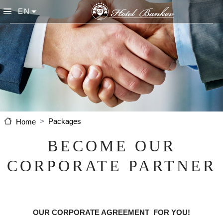
Skip to main content
EN
List additional actions
Packages
Home
BECOME OUR
CORPORATE PARTNER
OUR CORPORATE AGREEMENT FOR YOU!