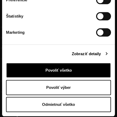
FOOTER MENU
Štatistiky
HOTEL INFORMATION
Contact
Marketing
Our hotel
History of the Hotel
Zobraziť detaily
Interests
Povoliť všetko
TERMS & CONDITIONS
General Data Protection Regulation
Povoliť výber
General Terms and Conditions
Odmietnuť všetko
SITEMAP
Packages