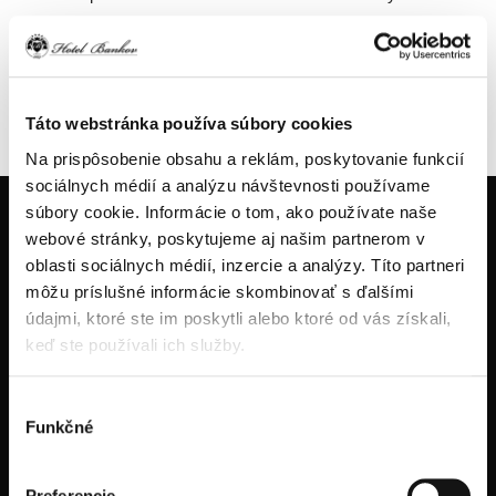
Don´t you believe it ?! Come and try it !
Táto webstránka používa súbory cookies
Na prispôsobenie obsahu a reklám, poskytovanie funkcií
sociálnych médií a analýzu návštevnosti používame
súbory cookie. Informácie o tom, ako používate naše
webové stránky, poskytujeme aj našim partnerom v
oblasti sociálnych médií, inzercie a analýzy. Títo partneri
môžu príslušné informácie skombinovať s ďalšími
údajmi, ktoré ste im poskytli alebo ktoré od vás získali,
keď ste používali ich služby.
tel.: +421914334466
tel.: +421556324522
Výber
tel.: +421905470123
Funkčné
súhlasu
Preferencie