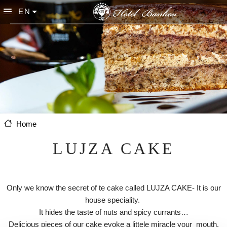
Skip to main content
EN
List additional actions
Home
LUJZA CAKE
Only we know the secret of te cake called LUJZA CAKE- It is our
house speciality.
It hides the taste of nuts and spicy currants…
Delicious pieces of our cake evoke a littele miracle your mouth.