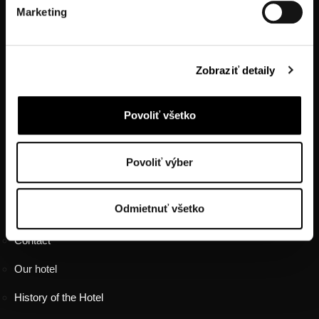
Marketing
Zobraziť detaily
tel.: +421914334466
tel.: +421556324522
Povoliť všetko
tel.: +421905470123
Povoliť výber
FOOTER MENU
Odmietnuť všetko
HOTEL INFORMATION
Contact
Our hotel
History of the Hotel