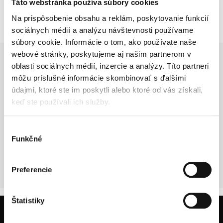
Táto webstránka používa súbory cookies
GARDEN RESTAURANT
Na prispôsobenie obsahu a reklám, poskytovanie funkcií
sociálnych médií a analýzu návštevnosti používame
súbory cookie. Informácie o tom, ako používate naše
webové stránky, poskytujeme aj našim partnerom v
Obrázok
oblasti sociálnych médií, inzercie a analýzy. Títo partneri
môžu príslušné informácie skombinovať s ďalšími
údajmi, ktoré ste im poskytli alebo ktoré od vás získali,
keď ste používali ich služby.
Výber
Funkčné
súhlasu
MÁRAI CAFFÉ
Preferencie
Štatistiky