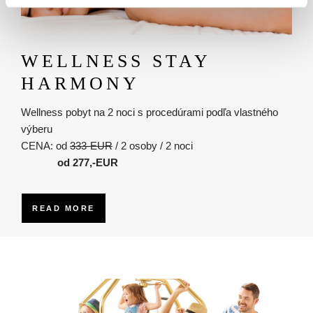
WELLNESS STAY
HARMONY
Wellness pobyt na 2 noci s procedúrami podľa vlastného
výberu
CENA: od
333-EUR
/ 2 osoby / 2 noci
od 277,-EUR
READ MORE
Obrázok