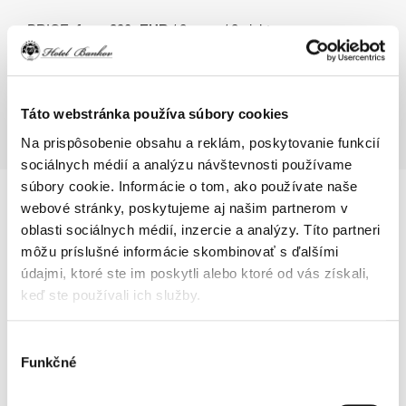
PRICE:
from 290,-EUR
/ 2 pers. / 2 nights
Táto webstránka používa súbory cookies
READ MORE
Na prispôsobenie obsahu a reklám, poskytovanie funkcií
sociálnych médií a analýzu návštevnosti používame
súbory cookie. Informácie o tom, ako používate naše
webové stránky, poskytujeme aj našim partnerom v
oblasti sociálnych médií, inzercie a analýzy. Títo partneri
Obrázok
môžu príslušné informácie skombinovať s ďalšími
údajmi, ktoré ste im poskytli alebo ktoré od vás získali,
keď ste používali ich služby.
Výber
Funkčné
súhlasu
WELLNESS STAY