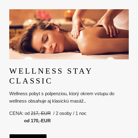
Obrázok
WELLNESS STAY
CLASSIC
Wellness pobyt s polpenziou, ktorý okrem vstupu do
wellness obsahuje aj klasickú masáž..
CENA: od
217,-EUR
/ 2 osoby / 1 noc
od
170,-EUR