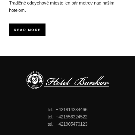
Tradičné oddychové miesto len pár metrov nad našim
hotelom.
READ MORE
tel.: +421914334466
tel.: +421556324522
tel.: +421905470123