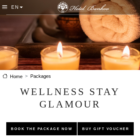
Skip to main content
EN
List additional actions
Packages
Home
WELLNESS STAY
GLAMOUR
BOOK THE PACKAGE NOW
BUY GIFT VOUCHER