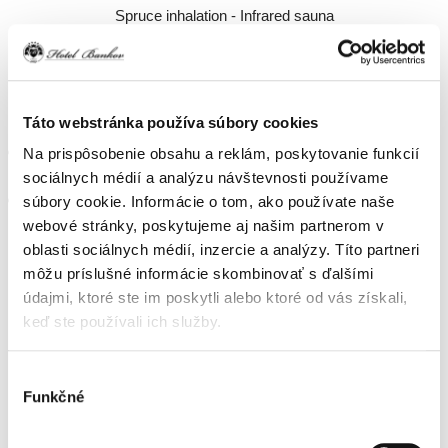
Spruce inhalation - Infrared sauna
Cooling pool at the Lujza spring
Relaxation room with fireplace-tepidarium
Ice bucket
Cooling nozzles
Táto webstránka používa súbory cookies
Open hours: Mon-Thu - 16:00-21:00, Fri-16:00-22:00, Sat-
Na prispôsobenie obsahu a reklám, poskytovanie funkcií
10:00-22:00-saunas from 14:00, Sun-14:00-22:00
sociálnych médií a analýzu návštevnosti používame
Reservation of access on tel.: +421 905 470 123
súbory cookie. Informácie o tom, ako používate naše
webové stránky, poskytujeme aj našim partnerom v
oblasti sociálnych médií, inzercie a analýzy. Títo partneri
môžu príslušné informácie skombinovať s ďalšími
údajmi, ktoré ste im poskytli alebo ktoré od vás získali,
RELAX YOUR BODY AND
keď ste používali ich služby.
MIND
Výber
Funkčné
súhlasu
Choose from our range of massages and treatments