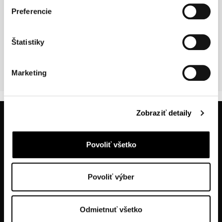
ASK FOR A QUOTE
Preferencie
Štatistiky
For assistance with your event please call Event manager Adriana
Kočutová,
restaurant@hotelbankov.sk
, +421915903416
Marketing
Zobraziť detaily
Povoliť všetko
Povoliť výber
tel.: +421914334466
tel.: +421556324522
Odmietnuť všetko
tel.: +421905470123