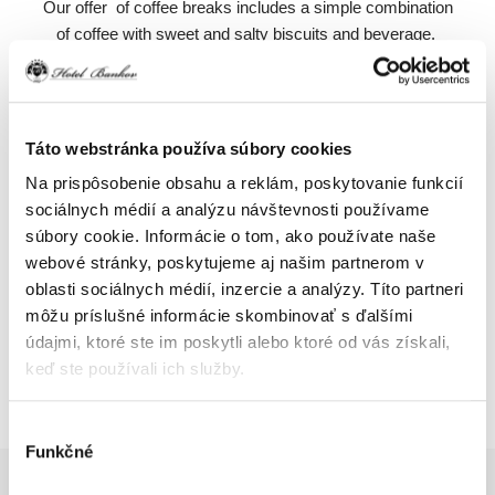
Our offer of coffee breaks includes a simple combination
of coffee with sweet and salty biscuits and beverage.
We supply
THREE KINDS OF COFFEE BREAKS:
Táto webstránka používa súbory cookies
Coffee Break Soft
Na prispôsobenie obsahu a reklám, poskytovanie funkcií
Coffee Break Multi
sociálnych médií a analýzu návštevnosti používame
All in Coffee Break
súbory cookie. Informácie o tom, ako používate naše
webové stránky, poskytujeme aj našim partnerom v
oblasti sociálnych médií, inzercie a analýzy. Títo partneri
THREE KINDS OF HOT AND COLD BUFFETS:
môžu príslušné informácie skombinovať s ďalšími
Bufet Soft
údajmi, ktoré ste im poskytli alebo ktoré od vás získali,
Bufet Multi
keď ste používali ich služby.
Bufet All in
Výber
Funkčné
súhlasu