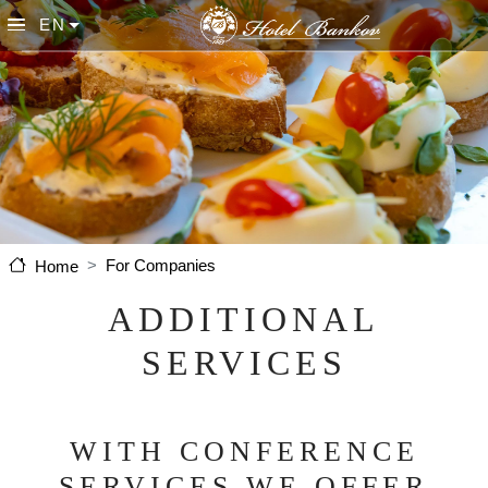
Skip to main content
EN
List additional actions
For Companies
Home
ADDITIONAL
SERVICES
WITH CONFERENCE
SERVICES WE OFFER