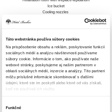
Ice bucket
Cooling nozzles
Open hours: Mon-Thu - 16:00-21:00, Fri-16:00-22:00, Sat-
10:00-22:00-saunas from 14:00, Sun-14:00-22:00
Reservation of access on tel.: +421 905 470 123
Táto webstránka používa súbory cookies
Na prispôsobenie obsahu a reklám, poskytovanie funkcií
sociálnych médií a analýzu návštevnosti používame
súbory cookie. Informácie o tom, ako používate naše
RELAX YOUR BODY AND
webové stránky, poskytujeme aj našim partnerom v
MIND
oblasti sociálnych médií, inzercie a analýzy. Títo partneri
môžu príslušné informácie skombinovať s ďalšími
údajmi, ktoré ste im poskytli alebo ktoré od vás získali,
keď ste používali ich služby.
Choose from our range of massages and treatments
Výber
Funkčné
súhlasu
SEE MORE