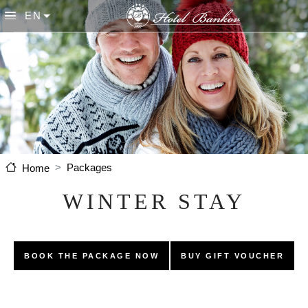
Skip to main content
EN
List additional actions
Packages
Home
WINTER STAY
BOOK THE PACKAGE NOW
BUY GIFT VOUCHER