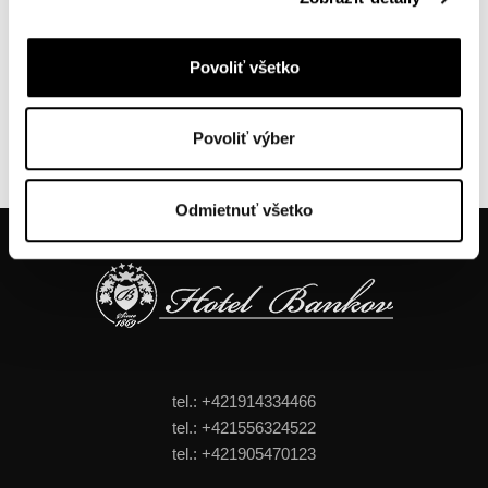
CEREMONY
Celebrate your big day ,,with style"
Povoliť všetko
SPECIAL OFFER:
3-course menu and rich buffets from 59€ / 1 person,
Povoliť výber
Odmietnuť všetko
tel.: +421914334466
tel.: +421556324522
tel.: +421905470123