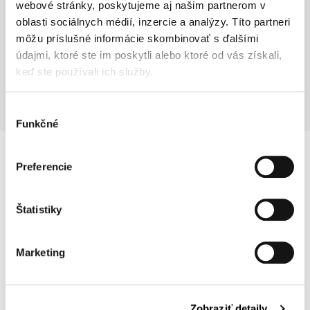
CELEBRATIONS IN THE
webové stránky, poskytujeme aj našim partnerom v
GARDEN RESTAURANT
oblasti sociálnych médií, inzercie a analýzy. Títo partneri
môžu príslušné informácie skombinovať s ďalšími
WITH PLAYGROUND
údajmi, ktoré ste im poskytli alebo ktoré od vás získali,
keď ste používali ich služby.
Unique cellebrations under the trees of the surrounding
forest.
Výber
Funkčné
súhlasu
Obrázok
Preferencie
Štatistiky
Marketing
FINAL EXAM
Zobraziť detaily