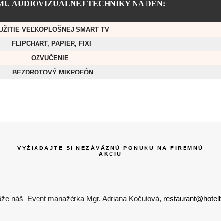
MU AUDIOVIZUÁLNEJ TECHNIKY NA DEŇ:
UŽITIE VEĽKOPLOŠNEJ SMART TV
FLIPCHART, PAPIER, FIXI
OZVUČENIE
BEZDROTOVÝ MIKROFÓN
VYŽIADAJTE SI NEZÁVÄZNÚ PONUKU NA FIREMNÚ
AKCIU
že náš Event manažérka Mgr. Adriana Kočutová,
restaurant@hotel