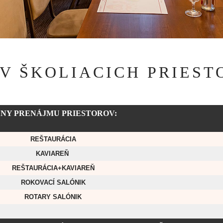
V ŠKOLIACICH PRIEST
NY PRENÁJMU PRIESTOROV:
REŠTAURÁCIA
KAVIAREŇ
REŠTAURÁCIA+KA­VIAREŇ
ROKOVACÍ SALÓNIK
ROTARY SALÓNIK