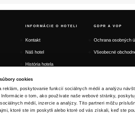
FOOTER MENU
INFORMÁCIE O HOTELI
GDPR A VOP
Kontakt
Ochrana osobných 
Náš hotel
Všeobecné obchodn
História hotela
Zaujímavosti
 súbory cookies
 reklám, poskytovanie funkcií sociálnych médií a analýzu návšt
Informácie o tom, ako používate naše webové stránky, poskytu
sociálnych médií, inzercie a analýzy. Títo partneri môžu prísluš
mi, ktoré ste im poskytli alebo ktoré od vás získali, keď ste pou