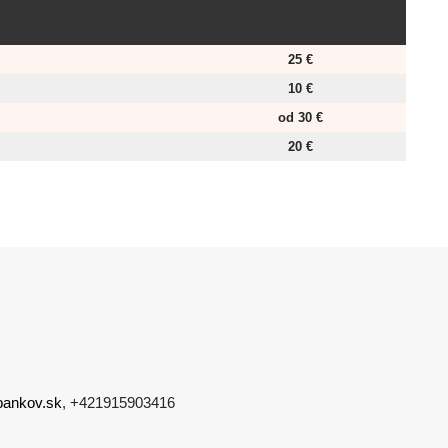
25 €
10 €
od 30 €
20 €
bankov.sk
, +421915903416