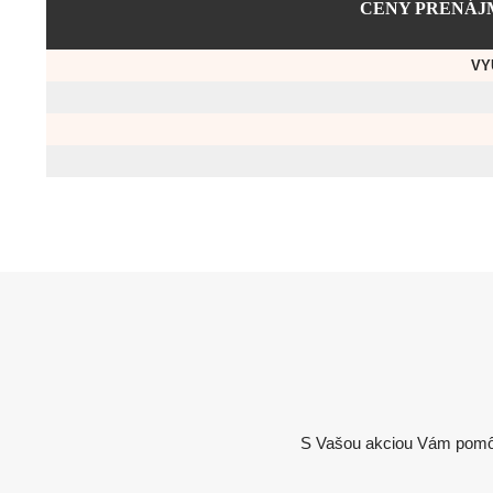
CENY PRENÁJ
VY
S Vašou akciou Vám pomô