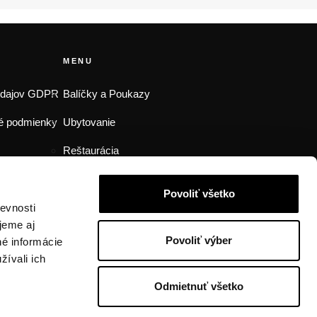
MENU
údajov GDPR
Balíčky a Poukazy
é podmienky
Ubytovanie
Reštaurácia
Wellness
Povoliť všetko
Oslavy
evnosti
jeme aj
Svadby
Povoliť výber
né informácie
žívali ich
Pre firmy
Odmietnuť všetko
kilian/amis
Copyright © 2024 | web & foto