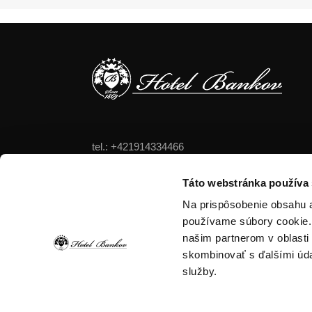
tel.: +421914334466
tel.: +421556324522
tel.: +421905470123
Táto webstránka používa
Na prispôsobenie obsahu a
používame súbory cookie. 
našim partnerom v oblasti 
skombinovať s ďalšími údaj
služby.