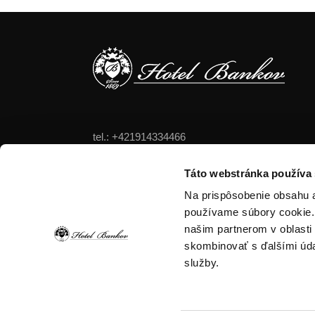
tel.: +421914334466
tel.: +421556324522
tel.: +421905470123
Táto webstránka používa
Na prispôsobenie obsahu a
používame súbory cookie. 
našim partnerom v oblasti 
skombinovať s ďalšími údaj
služby.