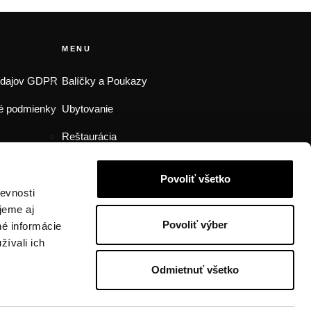
MENU
údajov GDPR
Balíčky a Poukazy
é podmienky
Ubytovanie
Reštaurácia
Wellness
Povoliť všetko
Oslavy
evnosti
jeme aj
Svadby
Povoliť výber
né informácie
žívali ich
Pre firmy
Odmietnuť všetko
kilian/amis
Copyright © 2024 | web & foto