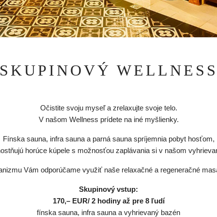
SKUPINOVÝ WELLNES
Očistite svoju myseľ a zrelaxujte svoje telo.
V našom Wellness prídete na iné myšlienky.
Fínska sauna, infra sauna a parná sauna spríjemnia pobyt hosťom,
nostňujú horúce kúpele s možnosťou zaplávania si v našom vyhriev
ganizmu Vám odporúčame využiť naše relaxačné a regeneračné masá
Skupinový vstup:
170,– EUR/ 2 hodiny až pre 8 ľudí
fínska sauna, infra sauna a vyhrievaný bazén