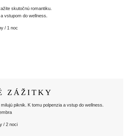
zažite skutočnú romantiku.
 a vstupom do wellness.
soby / 1 noc
É ZÁŽITKY
 milujú piknik. K tomu polpenzia a vstup do wellness.
tembra
y / 2 noci