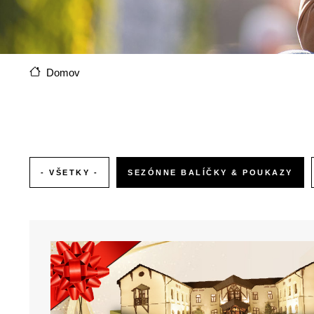
Domov
- VŠETKY -
SEZÓNNE BALÍČKY & POUKAZY
Obrázok