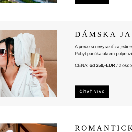
DÁMSKA J
A prečo si nevyraziť za jed
Pobyt ponúka okrem polpenzi
CENA:
od 258,-EUR
/ 2 osob
ČÍTAŤ VIAC
ROMANTIC