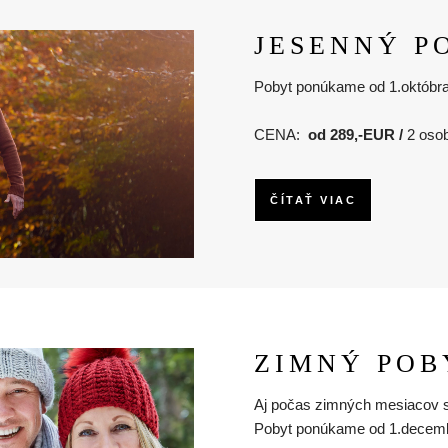
JESENNÝ P
Pobyt ponúkame od 1.októbra
CENA:
od
289,-EUR /
2 osob
ČÍTAŤ VIAC
ZIMNÝ POB
Aj počas zimných mesiacov s
Pobyt ponúkame od 1.decembr