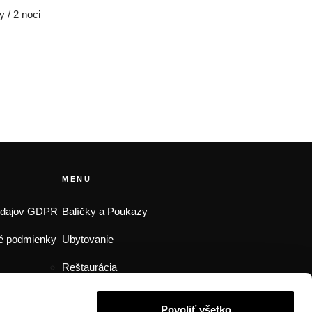
y / 2 noci
MENU
údajov GDPR
Balíčky a Poukazy
é podmienky
Ubytovanie
Reštaurácia
Wellness
Povoliť všetko