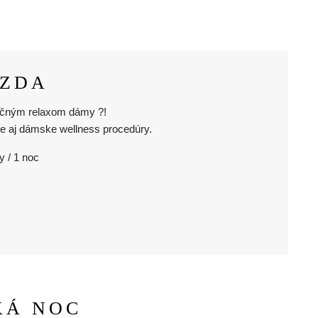
AZDA
inečným relaxom dámy ?!
e aj dámske wellness procedúry.
y / 1 noc
KÁ NOC