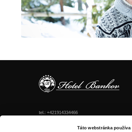
tel.: +421914334466
tel.: +421556324522
tel.: +421905470123
Táto webstránka používa