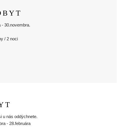
OBYT
 - 30.novembra.
y / 2 noci
YT
i u nás oddýchnete.
a - 28.februára