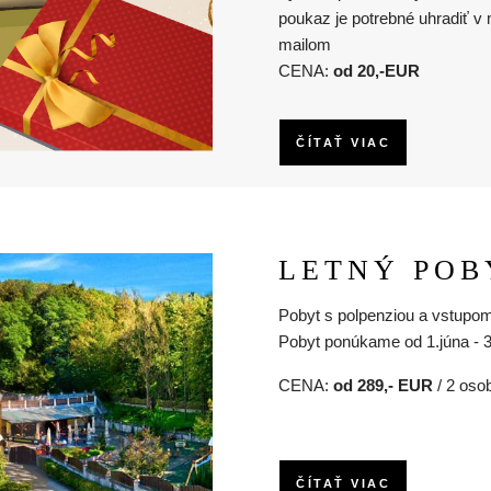
poukaz je potrebné uhradiť v
mailom
CENA:
od 20,-EUR
ČÍTAŤ VIAC
LETNÝ POB
Pobyt s polpenziou a vstupom
Pobyt ponúkame od 1.júna - 
CENA:
od 289,- EUR
/ 2 osob
ČÍTAŤ VIAC