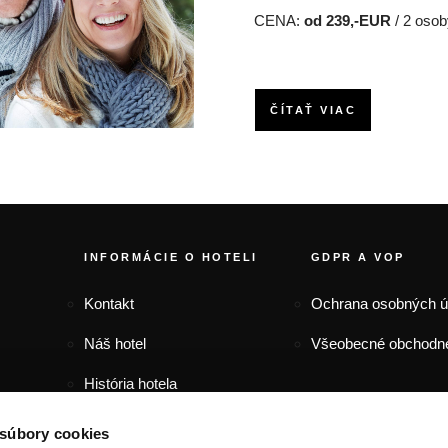
CENA:
od 239,-EUR
/ 2 osob
ČÍTAŤ VIAC
FOOTER MENU
INFORMÁCIE O HOTELI
GDPR A VOP
Kontakt
Ochrana osobných 
Náš hotel
Všeobecné obchodn
História hotela
Zaujímavosti
 súbory cookies