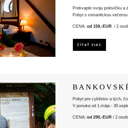
Prekvapte svoju polovičku a 
Pobyt s romantickou večerou
CENA:
od 159,-EUR
/ 2 o
ČÍTAŤ VIAC
BANKOVSK
Pobyt pre cyklistov a tých, čo
V ponuka od 1.mája - 30.sep
CENA:
od 290,-EUR
/ 2 osob