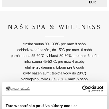
EUR
NAŠE SPA & WELLNESS
fínska sauna 90-100°C pre max 8 osôb
ochladzovací bazén , do 15°C pre max. 6 osôb
parná sauna 55-60°C, vlhkosť 80-90%, pre max 6 osôb
infra sauna 45-50°C, pre max 4 osoby
útulné tepidárium s krbom pre 8 osôb
krytý bazén 10m( teplota vody do 28°C)
vonkajšia vírivka ( 37-38°C)- max. 5 osôb
vonkajšia fínska sauna 90-100°C pre max 4 osoby
FOTOGALÉRIA
Táto webstránka používa súbory cookies