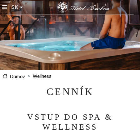
Skočiť na hlavný obsah
SK
List additional actions
Wellness
Domov
CENNÍK
VSTUP DO SPA &
WELLNESS