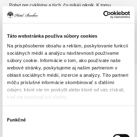
Pobyt pre cyklistov a tých, čo milujú piknik. K tomu
polpenzia a vstup do wellness.
V ponuka od 1.mája - 30.septembra
CENA:
od 290,-EUR
/ 2 osoby / 2 noci
Táto webstránka používa súbory cookies
Na prispôsobenie obsahu a reklám, poskytovanie funkcií
ČÍTAŤ VIAC
sociálnych médií a analýzu návštevnosti používame
súbory cookie. Informácie o tom, ako používate naše
webové stránky, poskytujeme aj našim partnerom v
oblasti sociálnych médií, inzercie a analýzy. Títo partneri
môžu príslušné informácie skombinovať s ďalšími
Obrázok
údajmi, ktoré ste im poskytli alebo ktoré od vás získali,
keď ste používali ich služby.
Výber
Funkčné
súhlasu