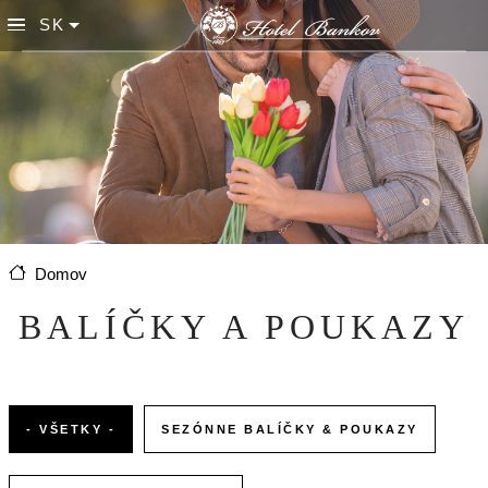
Skočiť na hlavný obsah
SK
List additional actions
Predchádzajúce
Ďalej
Domov
BALÍČKY A POUKAZY
- VŠETKY -
SEZÓNNE BALÍČKY & POUKAZY