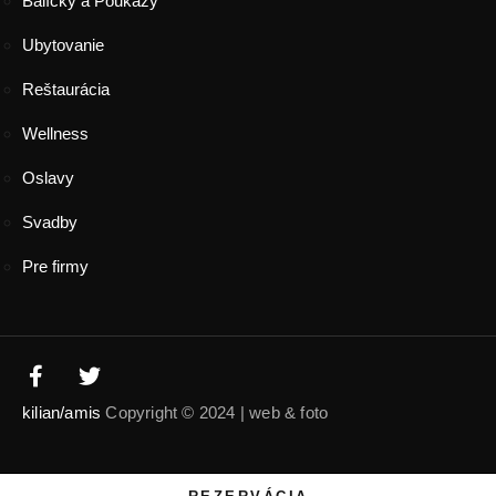
Balíčky a Poukazy
Ubytovanie
Reštaurácia
Wellness
Oslavy
Svadby
Pre firmy
kilian/amis
Copyright © 2024 | web & foto