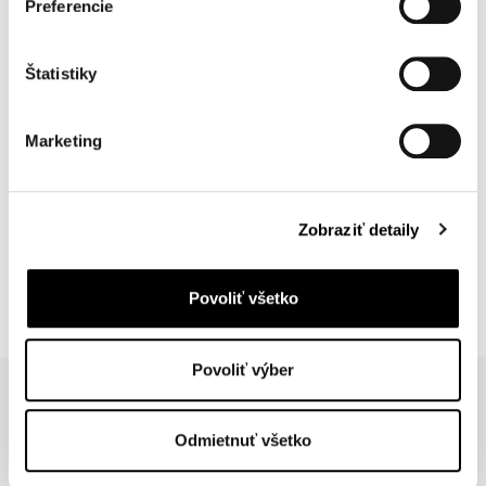
Preferencie
WELLNESS POBYT
GLAMOUR
Štatistiky
Wellness pobyt s polpenziou a procedúrami podľa
vlastného výberu.
Marketing
CENA: od
366,-EUR
/ 2 osoby / 2 noci
od 300,-EUR
Zobraziť detaily
ČÍTAŤ VIAC
Povoliť všetko
Povoliť výber
Obrázok
Odmietnuť všetko