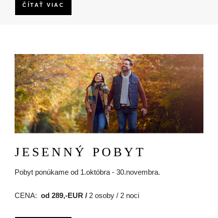
ČÍTAŤ VIAC
Obrázok
JESENNÝ POBYT
Pobyt ponúkame od 1.októbra - 30.novembra.
CENA:
od
289,-EUR /
2 osoby / 2 noci