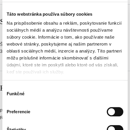
Táto webstránka používa súbory cookies
STUŽKOVÁ SLÁVNOSŤ
Na prispôsobenie obsahu a reklám, poskytovanie funkcií
sociálnych médií a analýzu návštevnosti používame
o Stužková slávnosť
Čítať viac
súbory cookie. Informácie o tom, ako používate naše
webové stránky, poskytujeme aj našim partnerom v
ŠPECIÁLNA PONUKA:
oblasti sociálnych médií, inzercie a analýzy. Títo partneri
3 chodové menu a bohaté rauty v cene od 59€ / 1 osoba,
môžu príslušné informácie skombinovať s ďalšími
údajmi, ktoré ste im poskytli alebo ktoré od vás získali,
keď ste používali ich služby.
RODINNÉ OSLAVY
Výber
Funkčné
súhlasu
o Rodinné oslavy
Čítať viac
Ponúkame vám príjemné prostredie pre Vaše životné jubileá.
Preferencie
Rezervujte si u nás stôl , my sa radi postaráme o všetko ostatné.....
Štatistiky