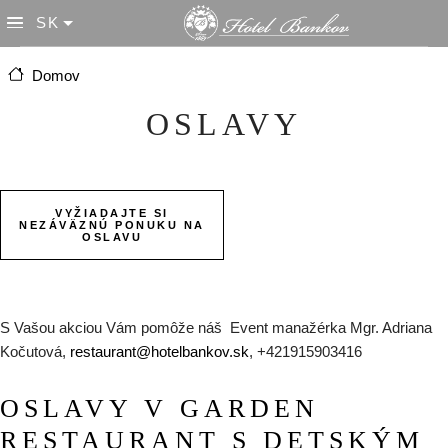
Skočiť na hlavný obsah
SK
List additional actions
Domov
OSLAVY
VYŽIADAJTE SI
NEZÁVÄZNÚ PONUKU NA
OSLAVU
S Vašou akciou Vám pomôže náš Event manažérka Mgr. Adriana
Kočutová,
restaurant@hotelbankov.sk
, +421915903416
OSLAVY V GARDEN
RESTAURANT S DETSKÝM