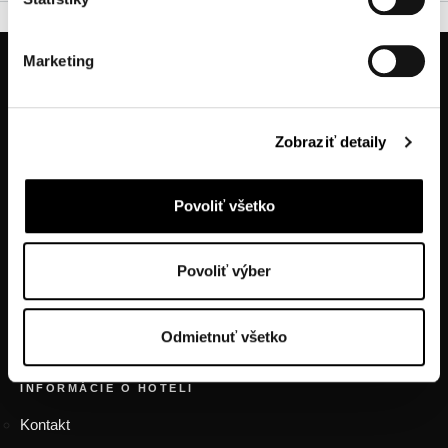
Marketing
Zobraziť detaily
Povoliť všetko
tel.: +421914334466
tel.: +421556324522
tel.: +421905470123
Povoliť výber
Odmietnuť všetko
FOOTER MENU
INFORMÁCIE O HOTELI
Kontakt