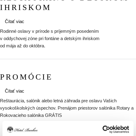
IHRISKOM
o Oslavy v Garden Restaurant s detským ihriskom
Čítať viac
Rodinné oslavy v prírode s príjemným posedením
v oddychovej zóne pri fontáne a detským ihriskom
od mája až do októbra.
PROMÓCIE
o Promócie
Čítať viac
Reštaurácia, salónik alebo letná záhrada pre oslavu Vašich
vysokoškolských úspechov. Prenájom priestorov salónika Rotary a
Rokovacieho salónika GRÁTIS