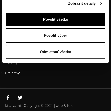
Zobraziť detaily
MENU
Balíčky a Poukazy
Povoliť všetko
Ubytovanie
Reštaurácia
Povoliť výber
Wellness
Odmietnuť všetko
Oslavy
Svadby
Pre firmy
kilian/amis
Copyright © 2024 | web & foto