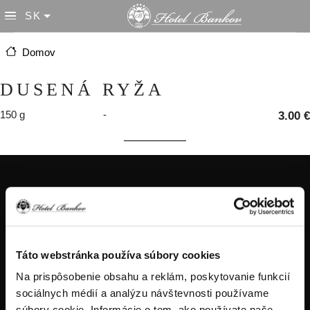
Skočiť na hlavný obsah
SK
List additional actions
Domov
DUSENÁ RYŽA
150 g
-
3.00 €
Táto webstránka používa súbory cookies
Na prispôsobenie obsahu a reklám, poskytovanie funkcií
tel.: +421914334466
sociálnych médií a analýzu návštevnosti používame
tel.: +421556324522
súbory cookie. Informácie o tom, ako používate naše