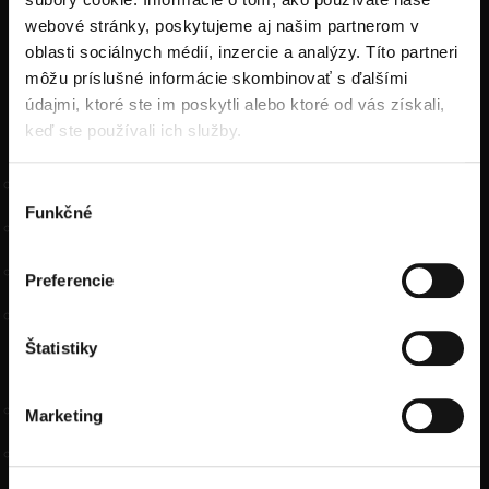
tel.: +421905470123
webové stránky, poskytujeme aj našim partnerom v
oblasti sociálnych médií, inzercie a analýzy. Títo partneri
môžu príslušné informácie skombinovať s ďalšími
FOOTER MENU
údajmi, ktoré ste im poskytli alebo ktoré od vás získali,
keď ste používali ich služby.
INFORMÁCIE O HOTELI
Kontakt
Výber
Funkčné
súhlasu
Náš hotel
História hotela
Preferencie
Zaujímavosti
Štatistiky
GDPR A VOP
Ochrana osobných údajov GDPR
Marketing
Všeobecné obchodné podmienky