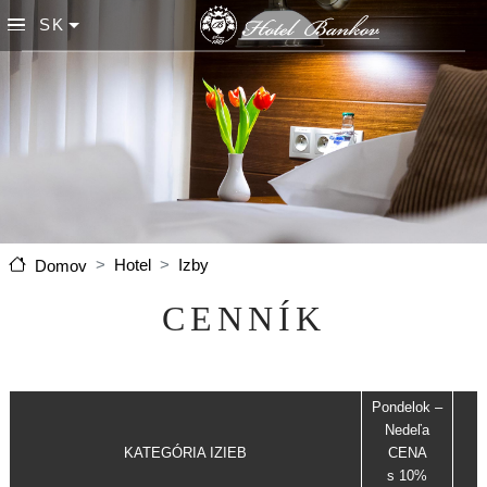
Skočiť na hlavný obsah
SK
List additional actions
Hotel
Izby
Domov
CENNÍK
Pondelok –
Nedeľa
KATEGÓRIA IZIEB
CENA
s 10%