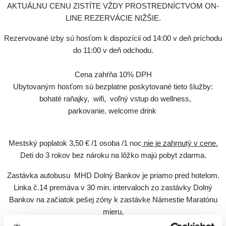
AKTUÁLNU CENU ZISTÍTE VŽDY PROSTREDNÍCTVOM ON-
LINE REZERVÁCIE NIŽŠIE.
Rezervované izby sú hosťom k dispozícii od 14:00 v deň príchodu
do 11:00 v deň odchodu.
Cena zahŕňa 10% DPH
Ubytovaným hosťom sú bezplatne poskytované tieto šlužby:
bohaté raňajky, wifi, voľný vstup do wellness,
parkovanie, welcome drink
Mestský poplatok 3,50 € /1 osoba /1 noc
nie je zahrnutý v cene.
Deti do 3 rokov bez nároku na lôžko majú pobyt zdarma.
Zastávka autobusu MHD Dolný Bankov je priamo pred hotelom.
Linka č.14 premáva v 30 min. intervaloch zo zastávky Dolný
Bankov
na začiatok pešej zóny k zastávke Námestie Maratónu
mieru,
cena cestovného lístka MHD 1 €.