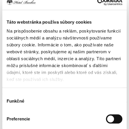
OCHRANA OSOBNÝCH ÚDAJOV- GDPR
Táto webstránka používa súbory cookies
VŠEOBECNÉ OBCHODNÉ PODMIENKY
Na prispôsobenie obsahu a reklám, poskytovanie funkcií
sociálnych médií a analýzu návštevnosti používame
súbory cookie. Informácie o tom, ako používate naše
webové stránky, poskytujeme aj našim partnerom v
DOPLNKOVÉ SLUŽBY
oblasti sociálnych médií, inzercie a analýzy. Títo partneri
môžu príslušné informácie skombinovať s ďalšími
údajmi, ktoré ste im poskytli alebo ktoré od vás získali,
keď ste používali ich služby.
Parkovanie: 50 parkovacích miest
Taxi služba
Výber
Transfer z Letiska Košice do Hotela Bankov- orientačná cena
Funkčné
súhlasu
25,– €
Pranie, žehlenie, čistenie
Preferencie
Žehlička/žehliaca doska (na vyžiadanie)
Telefonické budenie