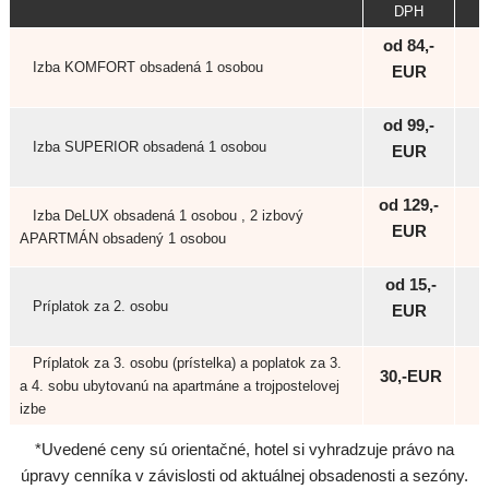
DPH
od 84,-
Izba KOMFORT obsadená 1 osobou
EUR
od 99,-
Izba SUPERIOR obsadená 1 osobou
EUR
od 129,-
Izba DeLUX obsadená 1 osobou , 2 izbový
EUR
APARTMÁN obsadený 1 osobou
od 15,-
Príplatok za 2. osobu
EUR
Príplatok za 3. osobu (prístelka) a poplatok za 3.
30,-EUR
a 4. sobu ubytovanú na apartmáne a trojpostelovej
izbe
*Uvedené ceny sú orientačné, hotel si vyhradzuje právo na
úpravy cenníka v závislosti od aktuálnej obsadenosti a sezóny.