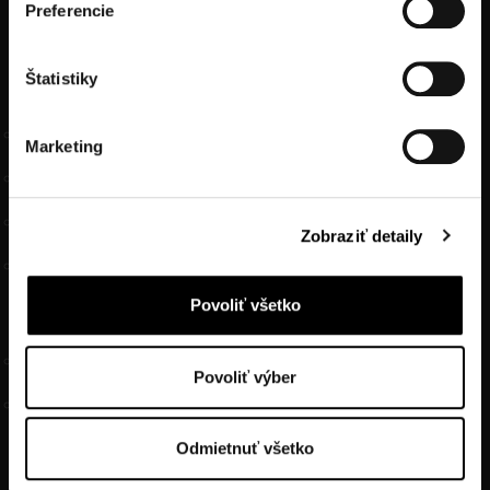
Preferencie
FOOTER MENU
Štatistiky
INFORMÁCIE O HOTELI
Kontakt
Marketing
Náš hotel
História hotela
Zobraziť detaily
Zaujímavosti
Povoliť všetko
GDPR A VOP
Ochrana osobných údajov GDPR
Povoliť výber
Všeobecné obchodné podmienky
Odmietnuť všetko
MENU