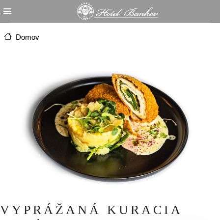
Skočiť na hlavný obsah
Domov
VYPRÁŽANÁ KURACIA