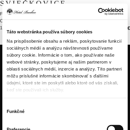
SVIEČKOVICE
FILETY Z HOVÄDZEJ SVIEČKOVICE / ŠÍPKOVO-VÍNOVÁ
OMÁČKA / DOMÁCE OPEKANÉ ZEMIAKOVÉ ŠÚĽANCE
170g
1,3,7,9
23.90 €
Táto webstránka používa súbory cookies
Na prispôsobenie obsahu a reklám, poskytovanie funkcií
sociálnych médií a analýzu návštevnosti používame
súbory cookie. Informácie o tom, ako používate naše
webové stránky, poskytujeme aj našim partnerom v
oblasti sociálnych médií, inzercie a analýzy. Títo partneri
môžu príslušné informácie skombinovať s ďalšími
údajmi, ktoré ste im poskytli alebo ktoré od vás získali,
keď ste používali ich služby.
tel.: +421914334466
tel.: +421556324522
Výber
tel.: +421905470123
Funkčné
súhlasu
Preferencie