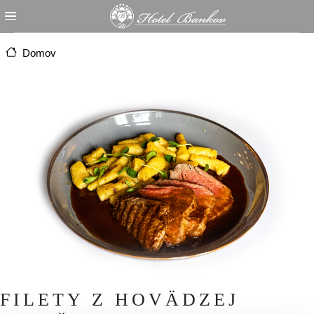
Skočiť na hlavný obsah
Domov
FILETY Z HOVÄDZEJ