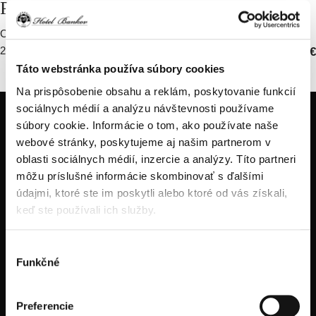
PANENKOU
CESTOVINY / HUBY / BRAVČOVÁ PANENKA / PARMEZÁN
200g
1,3,7,9
17.90 €
Táto webstránka používa súbory cookies
Na prispôsobenie obsahu a reklám, poskytovanie funkcií
sociálnych médií a analýzu návštevnosti používame
súbory cookie. Informácie o tom, ako používate naše
webové stránky, poskytujeme aj našim partnerom v
oblasti sociálnych médií, inzercie a analýzy. Títo partneri
môžu príslušné informácie skombinovať s ďalšími
údajmi, ktoré ste im poskytli alebo ktoré od vás získali,
keď ste používali ich služby.
tel.: +421914334466
tel.: +421556324522
Výber
tel.: +421905470123
Funkčné
súhlasu
Preferencie