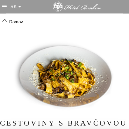
Skočiť na hlavný obsah
SK
List additional actions
Domov
CESTOVINY S BRAVČOVOU