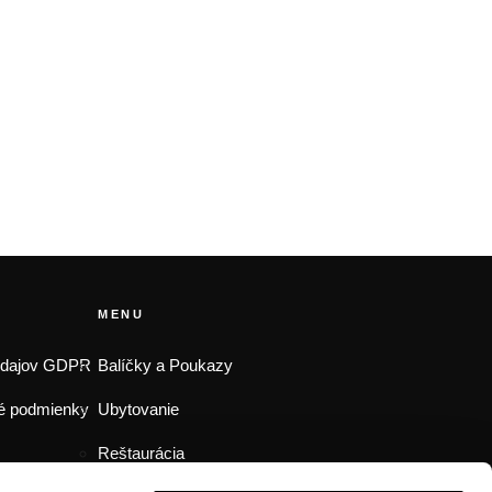
MENU
údajov GDPR
Balíčky a Poukazy
é podmienky
Ubytovanie
Reštaurácia