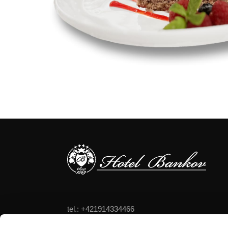
tel.: +421914334466
tel.: +421556324522