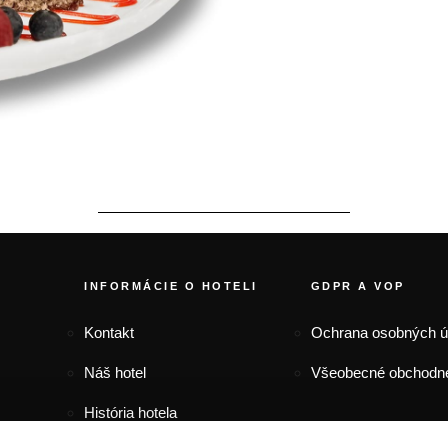
FOOTER MENU
INFORMÁCIE O HOTELI
GDPR A VOP
Kontakt
Ochrana osobných 
Náš hotel
Všeobecné obchodn
História hotela